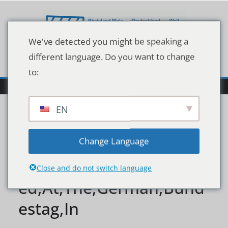
Zum
Inhalt
springen
We've detected you might be speaking a
different language. Do you want to change
to:
EN
Berlin,,2020-12-
Change Language
09:,Angela,Merkel,Pictur
Close and do not switch language
ed,At,The,German,Bund
estag,In