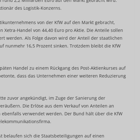
 rund 2,2 Milliarden Euro auf den Markt gebracht wird.
ktionär des Logistik-Konzerns.
tikunternehmens von der KfW auf den Markt gebracht,
 Xetra-Handel von 44,40 Euro pro Aktie. Die Anteile sollen
ert werden. Als Folge davon wird der Anteil der staatlichen
uf nunmehr 16,5 Prozent sinken. Trotzdem bleibt die KfW
späten Handel zu einem Rückgang des Post-Aktienkurses auf
 betonte, dass das Unternehmen einer weiteren Reduzierung
atte zuvor angekündigt, im Zuge der Sanierung der
räußern. Die Erlöse aus dem Verkauf von Anteilen an
 ebenfalls verwendet werden. Der Bund hält über die KfW
Telekommunikationsfirma.
 belaufen sich die Staatsbeteiligungen auf einen