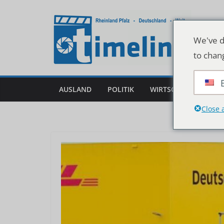
Zum
Inhalt
springen
We've d
to chan
AUSLAND
POLITIK
WIRTSCHAFT
DEU
Close 