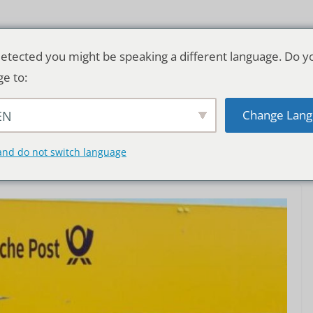
etected you might be speaking a different language. Do y
ge to:
Change Lang
EN
TSCHLAND & WELT
RATGEBER
DE
and do not switch language