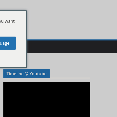
ou want
uage
Timeline @ Youtube