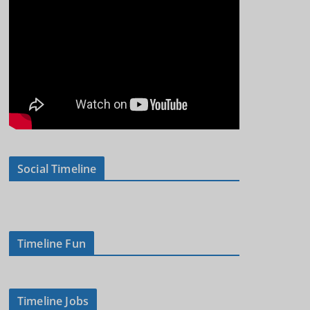
Social Timeline
Timeline Fun
Timeline Jobs