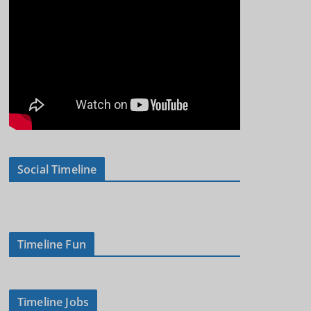
Social Timeline
Timeline Fun
Timeline Jobs