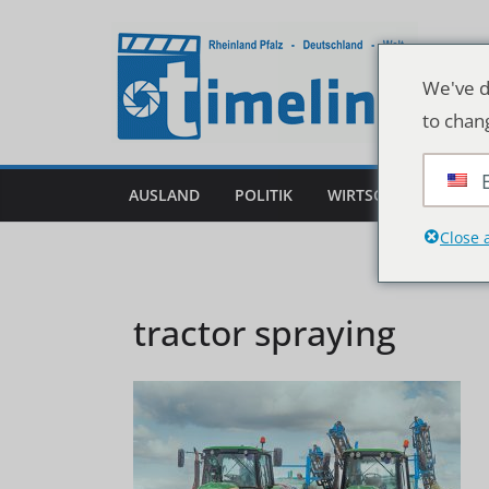
Zum
Inhalt
springen
We've d
to chan
AUSLAND
POLITIK
WIRTSCHAFT
DEU
Close 
tractor spraying