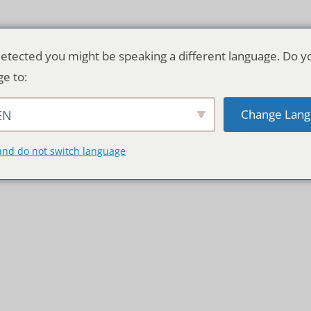
etected you might be speaking a different language. Do y
ge to:
Change Lang
EN
TSCHLAND & WELT
RATGEBER
DE
and do not switch language