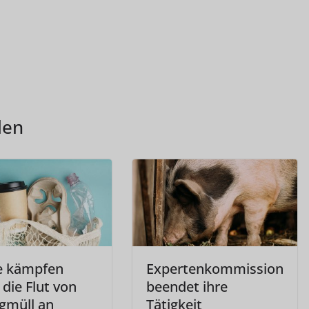
len
e kämpfen
Expertenkommission
die Flut von
beendet ihre
gmüll an
Tätigkeit