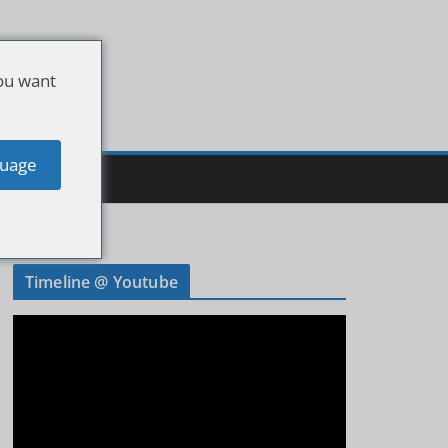
ou want
uage
Timeline @ Youtube