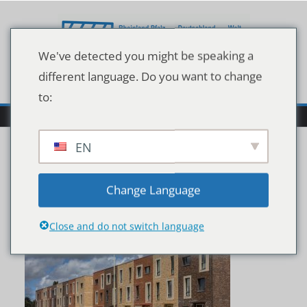
Zum
Inhalt
springen
We've detected you might be speaking a
different language. Do you want to change
to:
EN
Modern Social housing
Change Language
Close and do not switch language