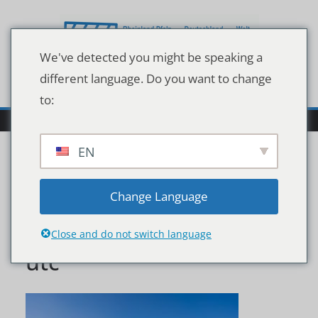
Zum
Inhalt
springen
We've detected you might be speaking a
different language. Do you want to change
to:
EN
new-construction-home-
Change Language
site-2022-11-16-15-23-04-
Close and do not switch language
utc