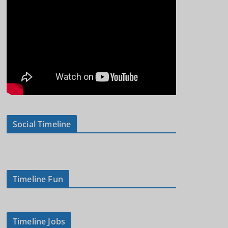
Social Timeline
Timeline Fun
Timeline Jobs