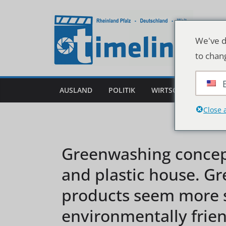
Zum
Inhalt
springen
We've d
to chan
AUSLAND
POLITIK
WIRTSCHAFT
DEU
Close 
Greenwashing concep
and plastic house. G
products seem more 
environmentally frien