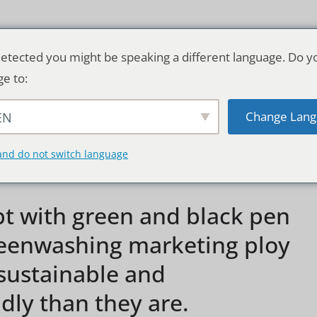
etected you might be speaking a different language. Do y
ge to:
Change Lang
EN
TSCHLAND & WELT
RATGEBER
DE
and do not switch language
t with green and black pen
reenwashing marketing ploy
sustainable and
dly than they are.