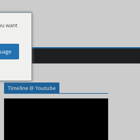
ou want
uage
Timeline @ Youtube