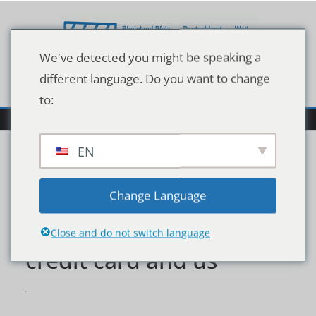
Zum
Inhalt
springen
We've detected you might be speaking a
different language. Do you want to change
to:
EN
Cropped shot of smiling
Change Language
male consumer holding
Close and do not switch language
credit card and us