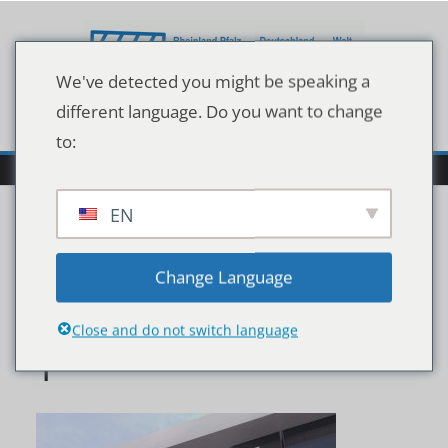
Zum
Inhalt
springen
We've detected you might be speaking a
different language. Do you want to change
to:
EN
ST_16-9_Information-on-
Change Language
EA189-diesel-engines_2-
Close and do not switch language
1