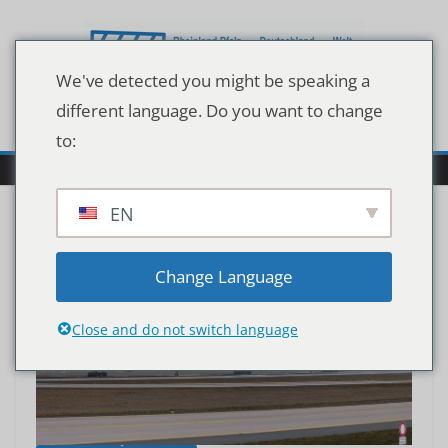
Zum
Inhalt
springen
We've detected you might be speaking a
different language. Do you want to change
to:
EN
Change Language
Close and do not switch language