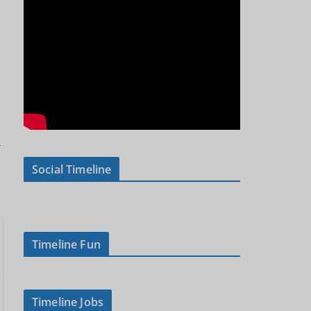
→
Social Timeline
Timeline Fun
Timeline Jobs