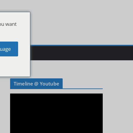
ou want
uage
Timeline @ Youtube