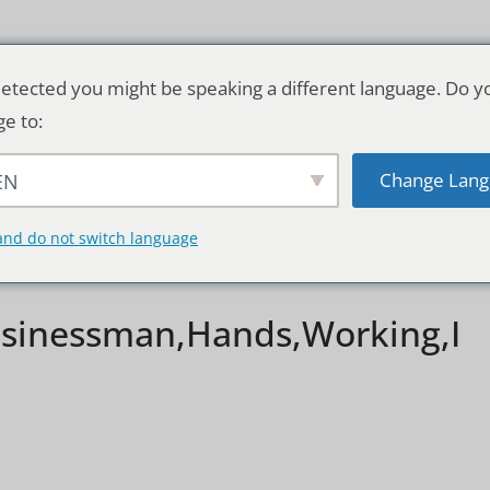
etected you might be speaking a different language. Do y
ge to:
Change Lang
EN
TSCHLAND & WELT
RATGEBER
DE
and do not switch language
sinessman,Hands,Working,I