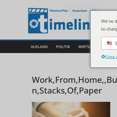
Zum
Inhalt
springen
We've d
to chan
AUSLAND
POLITIK
WIRTSCHAFT
DEU
Close 
Work,From,Home,,Bu
n,Stacks,Of,Paper