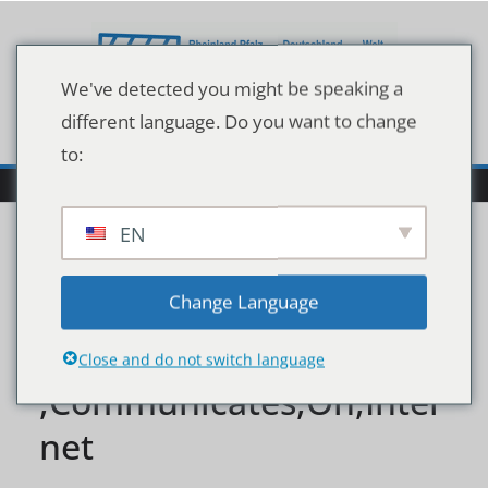
Zum
Inhalt
springen
We've detected you might be speaking a
different language. Do you want to change
to:
EN
Young,Female,Gardener,
Change Language
In,Glasses,Using,Laptop,
Close and do not switch language
,Communicates,On,Inter
net