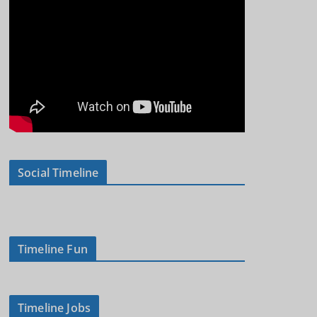
Social Timeline
Timeline Fun
Timeline Jobs