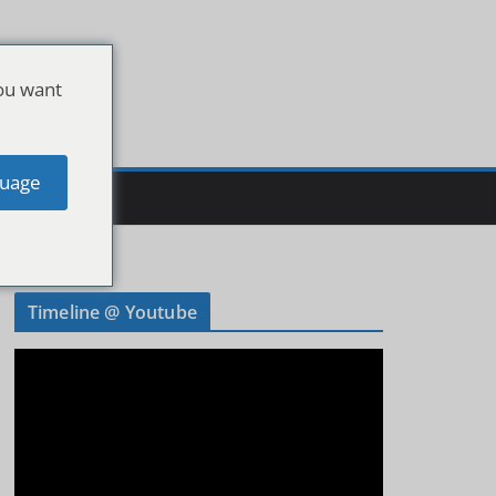
ou want
uage
Timeline @ Youtube