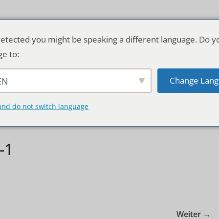
etected you might be speaking a different language. Do y
ge to:
Change Lang
EN
TSCHLAND & WELT
RATGEBER
DE
and do not switch language
-1
Weiter →