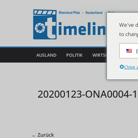
Zum
Inhalt
springen
We've d
to chan
AUSLAND
POLITIK
WIRTSCHAFT
DEU
Close 
20200123-ONA0004-1
← Zurück