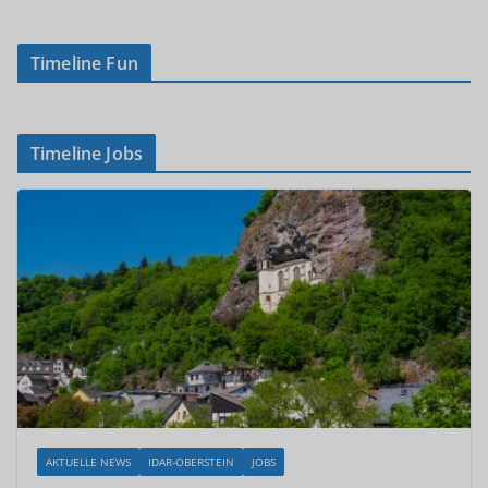
Timeline Fun
Timeline Jobs
AKTUELLE NEWS
IDAR-OBERSTEIN
JOBS