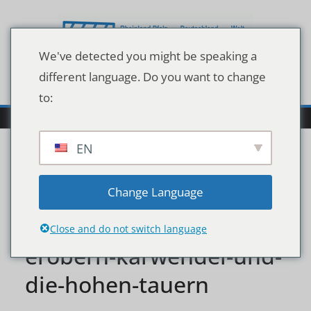
Zum
Inhalt
springen
We've detected you might be speaking a
different language. Do you want to change
to:
EN
alpen-autos-abenteuer-
Change Language
automobilklassiker-
Close and do not switch language
erobern-karwendel-und-
die-hohen-tauern