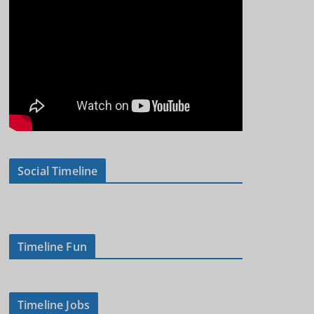
Social Timeline
Timeline Fun
Timeline Jobs