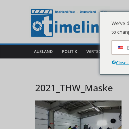
Zum
Inhalt
springen
We've d
to chan
AUSLAND
POLITIK
WIRTSCHAFT
DEU
Close 
2021_THW_Maske