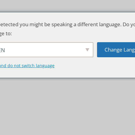
etected you might be speaking a different language. Do y
ge to:
Change Lang
EN
TSCHLAND & WELT
RATGEBER
DE
and do not switch language