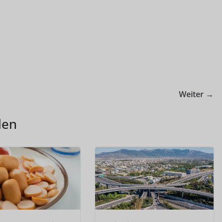
Weiter →
len