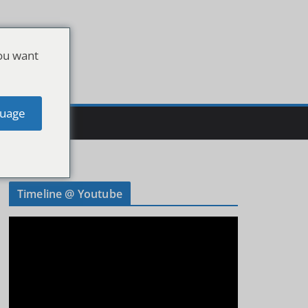
ou want
uage
Timeline @ Youtube