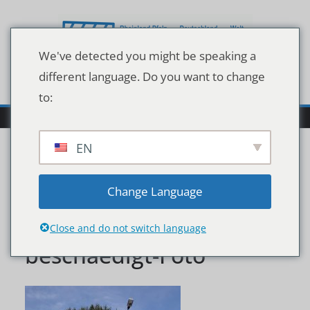
Zum
Inhalt
springen
We've detected you might be speaking a
different language. Do you want to change
to:
EN
210222_Lichtmast_in_de
Change Language
r_Vollmersbachstraaae_
Close and do not switch language
beschaedigt-Foto