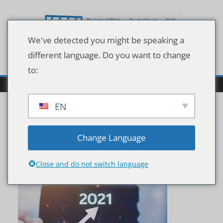
Zum
Inhalt
springen
We've detected you might be speaking a
different language. Do you want to change
to:
EN
Unbenanntes Design (9)
Change Language
Close and do not switch language