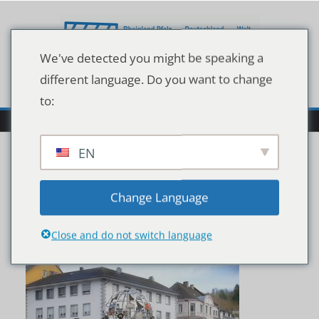
Zum
Inhalt
springen
We've detected you might be speaking a
different language. Do you want to change
to:
EN
210409_Bachwagge-
Change Language
Foto_Pullig
Close and do not switch language