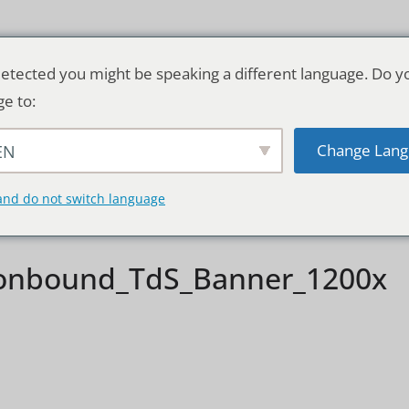
etected you might be speaking a different language. Do y
ge to:
Change Lang
EN
TSCHLAND & WELT
RATGEBER
DE
and do not switch language
onbound_TdS_Banner_1200x