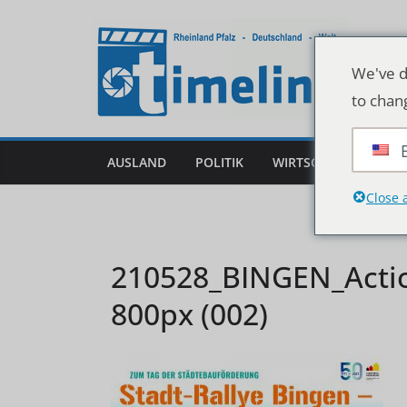
Zum
Inhalt
springen
We've d
to chan
AUSLAND
POLITIK
WIRTSCHAFT
DEU
Close 
210528_BINGEN_Acti
800px (002)