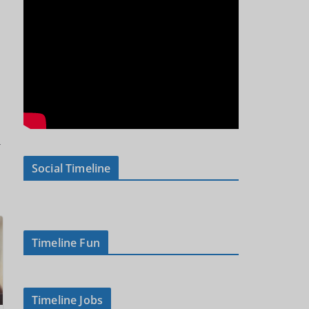
→
Social Timeline
Timeline Fun
Timeline Jobs