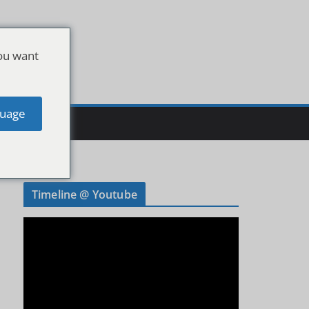
ou want
uage
Timeline @ Youtube