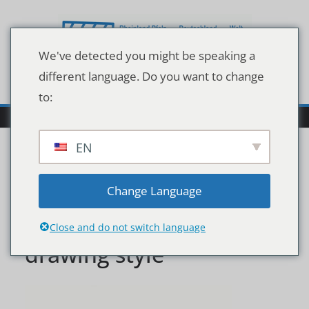
Zum
Inhalt
springen
We've detected you might be speaking a
different language. Do you want to change
to:
EN
Colorful picture with
Change Language
happy kids. Kids
Close and do not switch language
drawing style