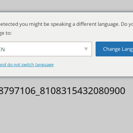
etected you might be speaking a different language. Do y
ge to:
Change Lang
EN
TSCHLAND & WELT
RATGEBER
DE
and do not switch language
8797106_8108315432080900