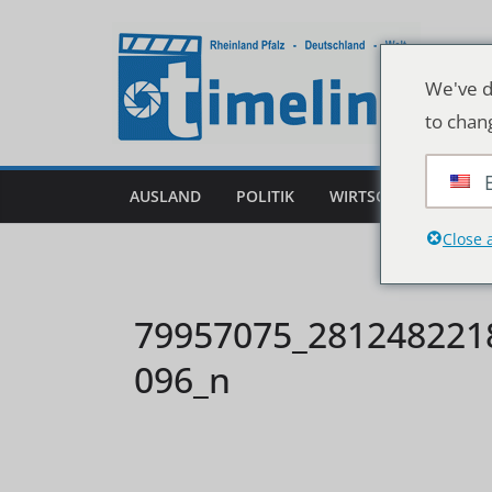
Zum
Inhalt
springen
We've d
to chan
AUSLAND
POLITIK
WIRTSCHAFT
DEU
Close 
79957075_281248221
096_n