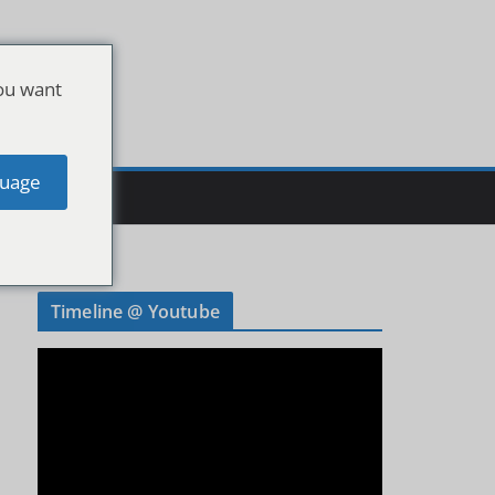
ou want
uage
Timeline @ Youtube