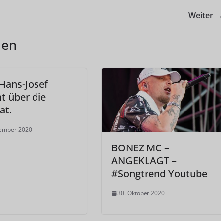
Weiter 
len
Hans-Josef
t über die
at.
vember 2020
BONEZ MC –
ANGEKLAGT –
#Songtrend Youtube
30. Oktober 2020