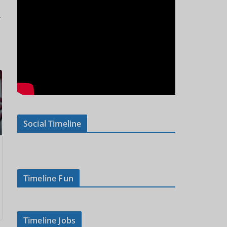
→
Social Timeline
Timeline Fun
Timeline Jobs