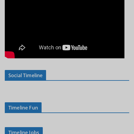
Social Timeline
Timeline Fun
Timeline Jobs