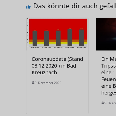
Das könnte dir auch gefal
Coronaupdate (Stand
Ein M
08.12.2020 ) in Bad
Tripst
Kreuznach
einer
Feuer
9. Dezember 2020
eine 
herge
9. Dez