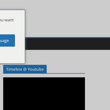
ou want
uage
Timeline @ Youtube