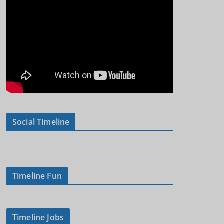
Social Timeline
Timeline Fun
Timeline Jobs