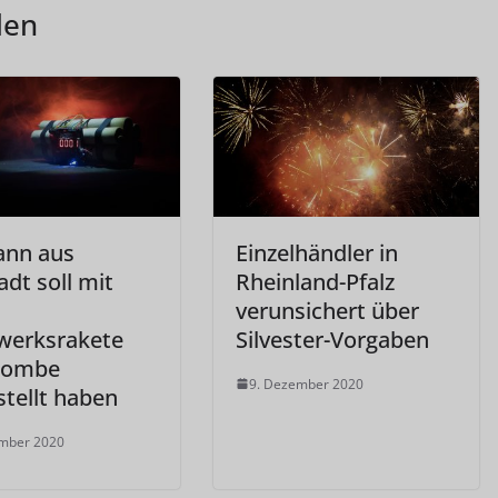
len
ann aus
Einzelhändler in
adt soll mit
Rheinland-Pfalz
verunsichert über
werksrakete
Silvester-Vorgaben
Bombe
9. Dezember 2020
stellt haben
ember 2020