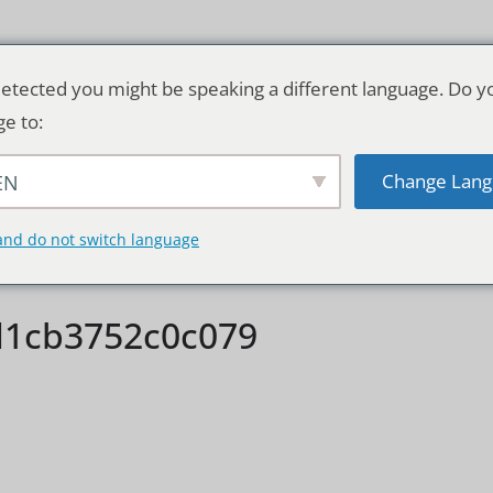
etected you might be speaking a different language. Do y
ge to:
Change Lang
EN
TSCHLAND & WELT
RATGEBER
DE
and do not switch language
d1cb3752c0c079