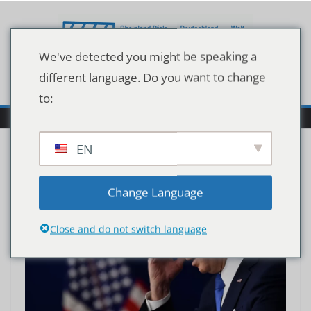
Zum
Inhalt
springen
We've detected you might be speaking a
different language. Do you want to change
to:
EN
Change Language
Close and do not switch language