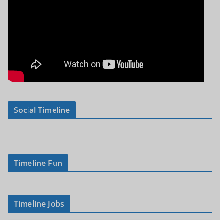
Social Timeline
Timeline Fun
Timeline Jobs