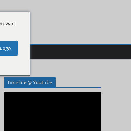
ou want
uage
Timeline @ Youtube