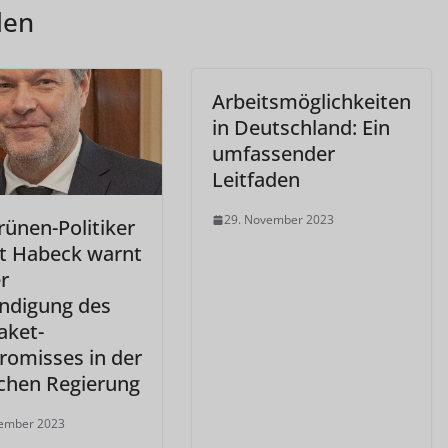
len
Arbeitsmöglichkeiten
in Deutschland: Ein
umfassender
Leitfaden
29. November 2023
rünen-Politiker
t Habeck warnt
r
ndigung des
aket-
omisses in der
chen Regierung
zember 2023