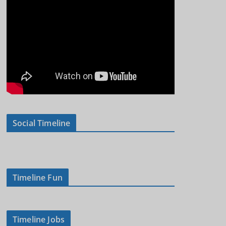
Social Timeline
Timeline Fun
Timeline Jobs