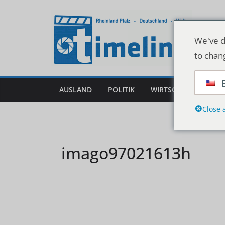
Zum
Inhalt
springen
We've d
to chan
AUSLAND
POLITIK
WIRTSCHAFT
DEU
Close 
imago97021613h