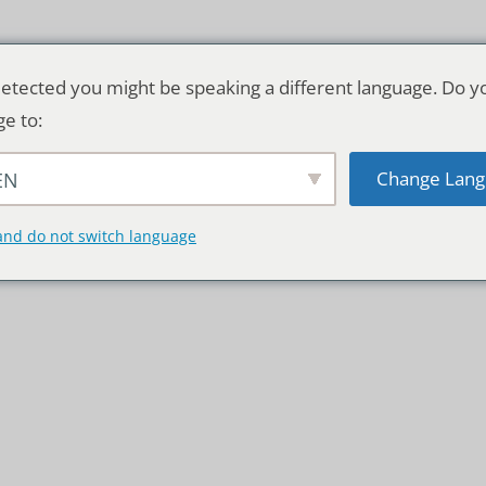
etected you might be speaking a different language. Do y
ge to:
Change Lang
EN
TSCHLAND & WELT
RATGEBER
DE
and do not switch language