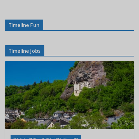
Timeline Fun
Timeline Jobs
AKTUELLE NEWS
IDAR-OBERSTEIN
JOBS