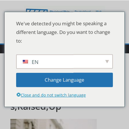
Zum
Inhalt
springen
We've detected you might be speaking a
different language. Do you want to change
to:
EN
Arms,Raised,In,Protest.,
Change Language
Group,Of,Protestors,Fist
Close and do not switch language
s,Raised,Up