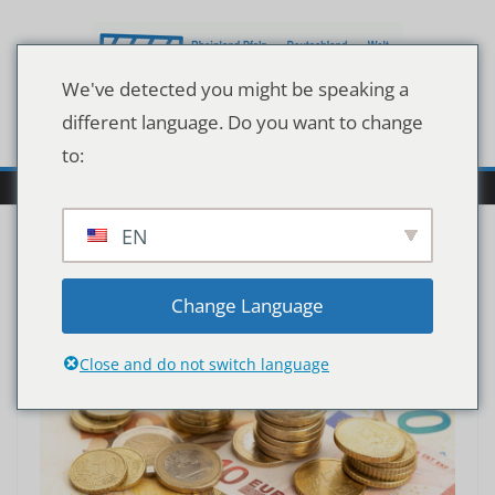
Zum
Inhalt
springen
We've detected you might be speaking a
different language. Do you want to change
to:
EN
Change Language
Close and do not switch language