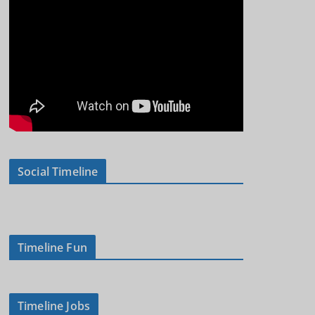
Social Timeline
Timeline Fun
Timeline Jobs