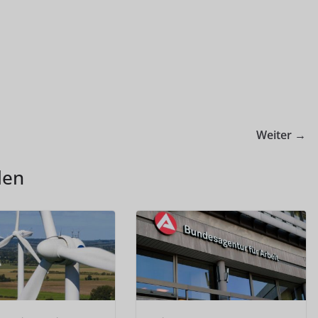
Weiter →
len