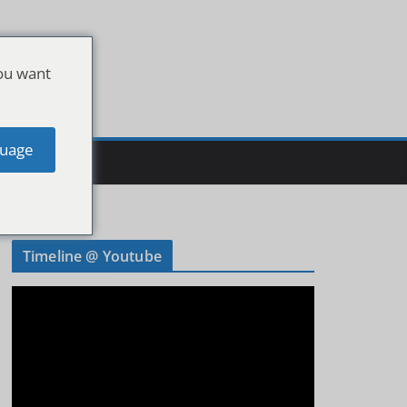
ou want
uage
Timeline @ Youtube