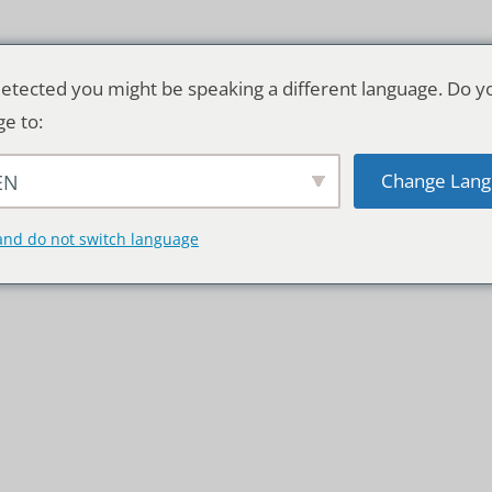
etected you might be speaking a different language. Do y
ge to:
Change Lang
EN
TSCHLAND & WELT
RATGEBER
DE
and do not switch language