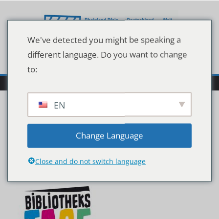
Zum
Inhalt
springen
We've detected you might be speaking a
different language. Do you want to change
to:
EN
BiblioTage_Logo2021_RG
Change Language
B_72dpi
Close and do not switch language