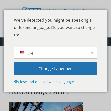
Zum
Inhalt
springen
We've detected you might be speaking a
different language. Do you want to change
to:
EN
Container,Loading,In,A,C
Change Language
argo,Freight,Ship,With,I
Close and do not switch language
ndustrial,Crane.