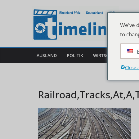
Zum
Inhalt
springen
We've d
to chan
AUSLAND
POLITIK
WIRTSCHAFT
DEU
Close 
Railroad,Tracks,At,A,