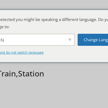
etected you might be speaking a different language. Do y
ge to:
Change Lang
EN
TSCHLAND & WELT
RATGEBER
DE
and do not switch language
Train,Station