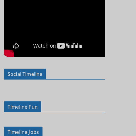
Social Timeline
Timeline Fun
Timeline Jobs