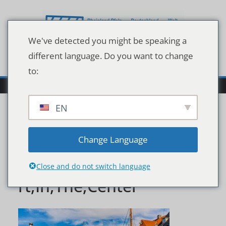
Zum
Inhalt
springen
We've detected you might be speaking a
different language. Do you want to change
to:
EN
Copenhagen,Iconic,View
Change Language
.,Famous,Old,Nyhavn,Po
Close and do not switch language
rt,In,The,Center