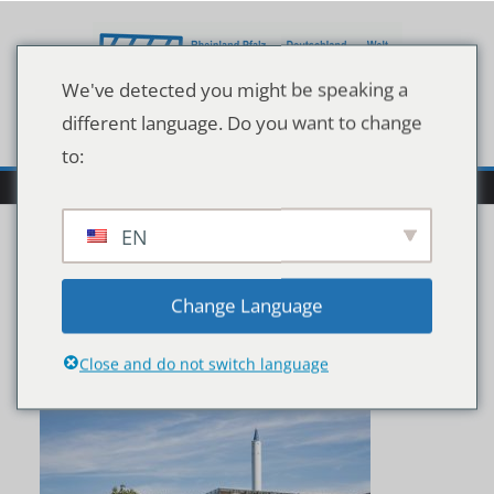
Zum
Inhalt
springen
We've detected you might be speaking a
different language. Do you want to change
to:
EN
csm__d4a8493_00864004
Change Language
d3
Close and do not switch language