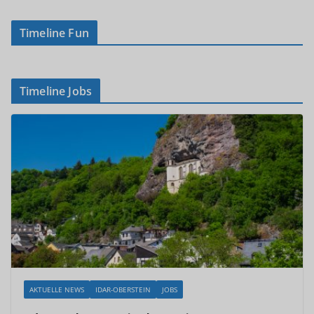
Timeline Fun
Timeline Jobs
AKTUELLE NEWS
IDAR-OBERSTEIN
JOBS