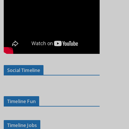
Social Timeline
Timeline Fun
Timeline Jobs