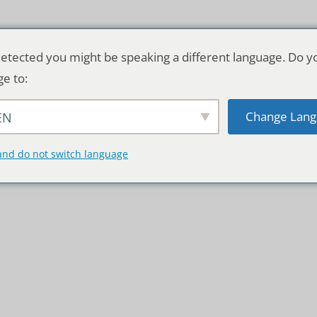
etected you might be speaking a different language. Do y
ge to:
Change Lang
EN
TSCHLAND & WELT
RATGEBER
DE
and do not switch language