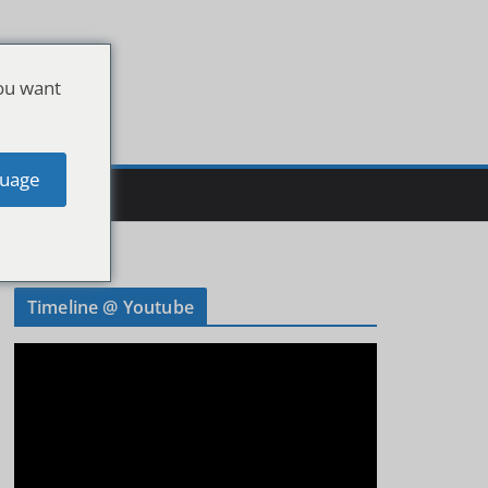
ou want
uage
Timeline @ Youtube