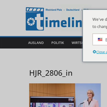
Zum
Inhalt
springen
We've d
to chan
AUSLAND
POLITIK
WIRTSCHAFT
DEU
Close 
HJR_2806_in