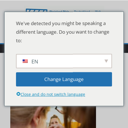
Zum
Inhalt
springen
We've detected you might be speaking a
different language. Do you want to change
to:
EN
CT_Augmented2520Reali
Change Language
ty_15x10_RGB
Close and do not switch language