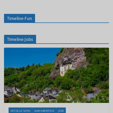
Timeline Fun
Timeline Jobs
AKTUELLE NEWS
IDAR-OBERSTEIN
JOBS