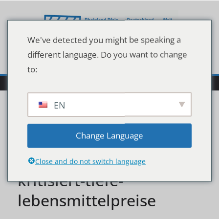
Zum
Inhalt
springen
We've detected you might be speaking a
different language. Do you want to change
to:
EN
da-stimmt-doch-etwas-
Change Language
nicht-kloeckner-
Close and do not switch language
kritisiert-tiefe-
lebensmittelpreise