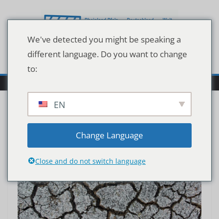
Zum
Inhalt
springen
We've detected you might be speaking a
different language. Do you want to change
to:
EN
Change Language
Close and do not switch language