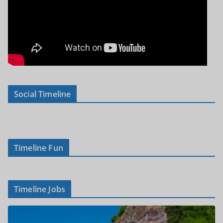
Social Timeline
Timeline Fun
Timeline Jobs