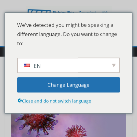
Zum
Inhalt
springen
We've detected you might be speaking a
different language. Do you want to change
to:
EN
Change Language
Close and do not switch language