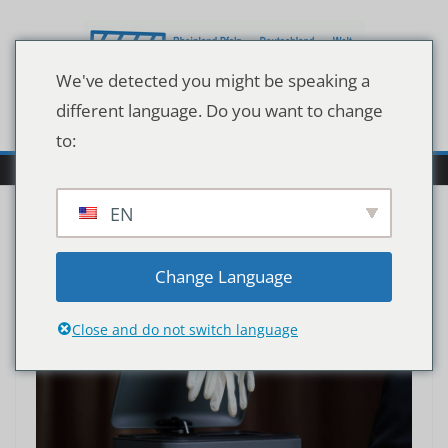
Zum
Inhalt
springen
We've detected you might be speaking a
different language. Do you want to change
to:
EN
Change Language
Close and do not switch language