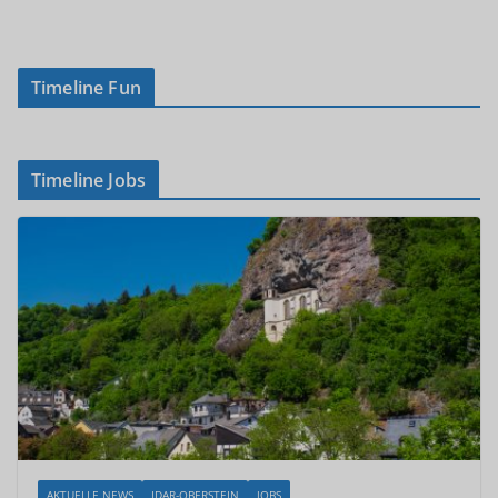
Timeline Fun
Timeline Jobs
AKTUELLE NEWS
IDAR-OBERSTEIN
JOBS