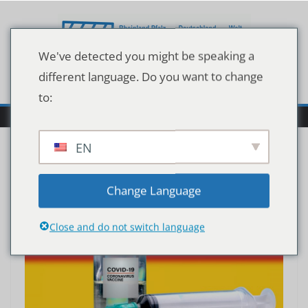
Zum
Inhalt
springen
We've detected you might be speaking a
different language. Do you want to change
to:
EN
Change Language
Close and do not switch language