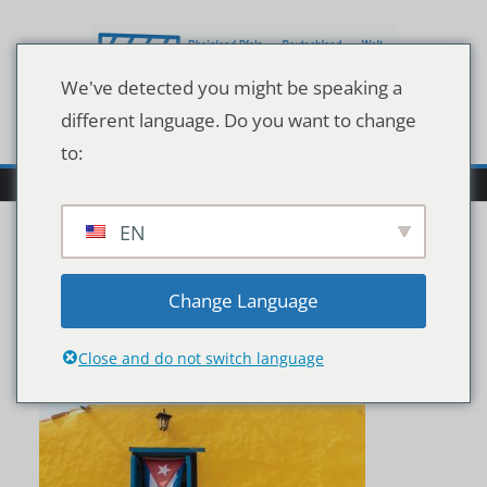
Zum
Inhalt
springen
We've detected you might be speaking a
different language. Do you want to change
to:
EN
Cuban,Flag,Hanging,On,
Change Language
A,Door,In,Trinidad,,Cuba
Close and do not switch language