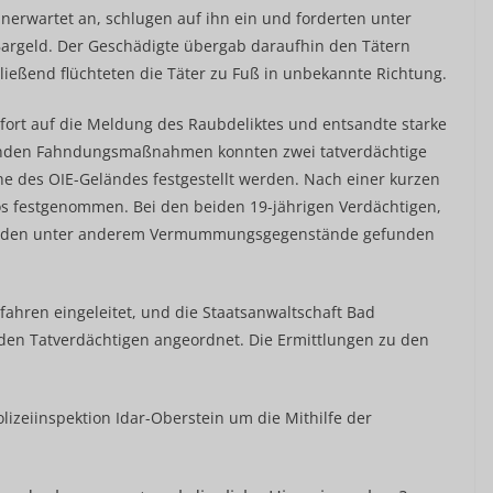
nerwartet an, schlugen auf ihn ein und forderten unter
argeld. Der Geschädigte übergab daraufhin den Tätern
ließend flüchteten die Täter zu Fuß in unbekannte Richtung.
sofort auf die Meldung des Raubdeliktes und entsandte starke
ßenden Fahndungsmaßnahmen konnten zwei tatverdächtige
e des OIE-Geländes festgestellt werden. Nach einer kurzen
os festgenommen. Bei den beiden 19-jährigen Verdächtigen,
wurden unter anderem Vermummungsgegenstände gefunden
rfahren eingeleitet, und die Staatsanwaltschaft Bad
iden Tatverdächtigen angeordnet. Die Ermittlungen zu den
olizeiinspektion Idar-Oberstein um die Mithilfe der