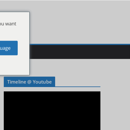
ou want
uage
Timeline @ Youtube