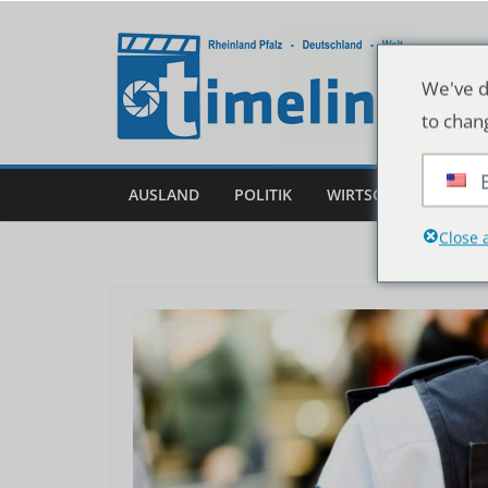
Zum
Inhalt
springen
We've d
to chan
AUSLAND
POLITIK
WIRTSCHAFT
DEU
Close 