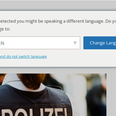
etected you might be speaking a different language. Do y
ge to:
Change Lang
EN
TSCHLAND & WELT
RATGEBER
DE
and do not switch language