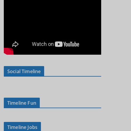
Social Timeline
Timeline Fun
Timeline Jobs