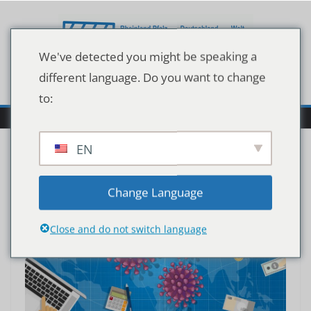
Zum
Inhalt
springen
We've detected you might be speaking a
different language. Do you want to change
to:
EN
Change Language
Close and do not switch language