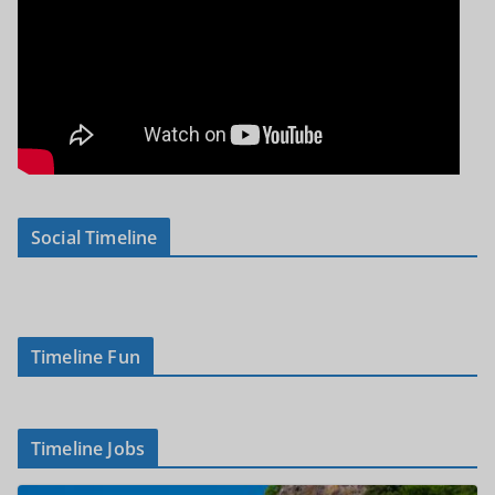
Social Timeline
Timeline Fun
Timeline Jobs