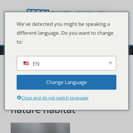
Zum
Inhalt
springen
We've detected you might be speaking a
different language. Do you want to change
to:
EN
Gray wolf in the winter
Change Language
forest. Wolf in the
Close and do not switch language
nature habitat