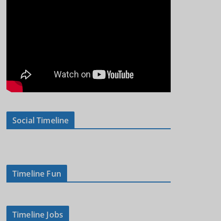
Social Timeline
Timeline Fun
Timeline Jobs