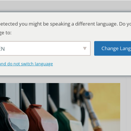
etected you might be speaking a different language. Do y
ge to:
Change Lang
EN
TSCHLAND & WELT
RATGEBER
DE
and do not switch language