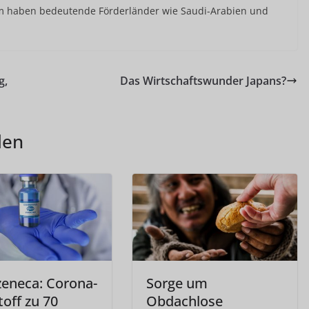
m haben bedeutende Förderländer wie Saudi-Arabien und
g,
Das Wirtschaftswunder Japans?
len
zeneca: Corona-
Sorge um
off zu 70
Obdachlose