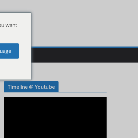
ou want
uage
Timeline @ Youtube