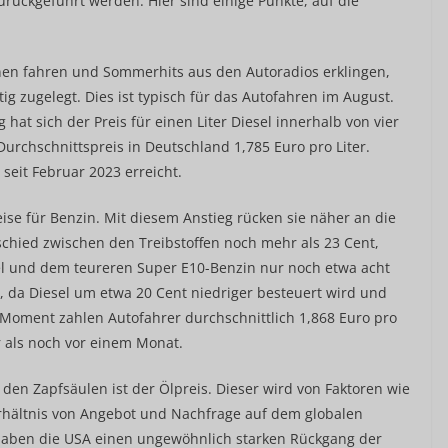
rückgeführt werden. Hier sind einige Punkte, auf die
n fahren und Sommerhits aus den Autoradios erklingen,
ig zugelegt. Dies ist typisch für das Autofahren im August.
t sich der Preis für einen Liter Diesel innerhalb von vier
urchschnittspreis in Deutschland 1,785 Euro pro Liter.
 seit Februar 2023 erreicht.
reise für Benzin. Mit diesem Anstieg rücken sie näher an die
chied zwischen den Treibstoffen noch mehr als 23 Cent,
sel und dem teureren Super E10-Benzin nur noch etwa acht
 da Diesel um etwa 20 Cent niedriger besteuert wird und
 Moment zahlen Autofahrer durchschnittlich 1,868 Euro pro
r als noch vor einem Monat.
 den Zapfsäulen ist der Ölpreis. Dieser wird von Faktoren wie
erhältnis von Angebot und Nachfrage auf dem globalen
 haben die USA einen ungewöhnlich starken Rückgang der