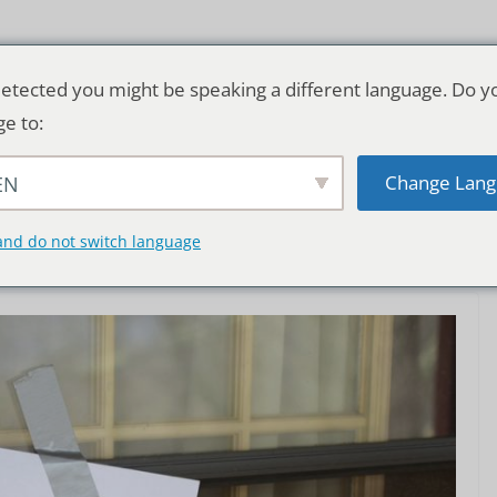
etected you might be speaking a different language. Do y
ge to:
Change Lang
EN
TSCHLAND & WELT
RATGEBER
DE
and do not switch language