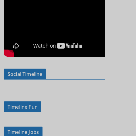
Social Timeline
Timeline Fun
Timeline Jobs