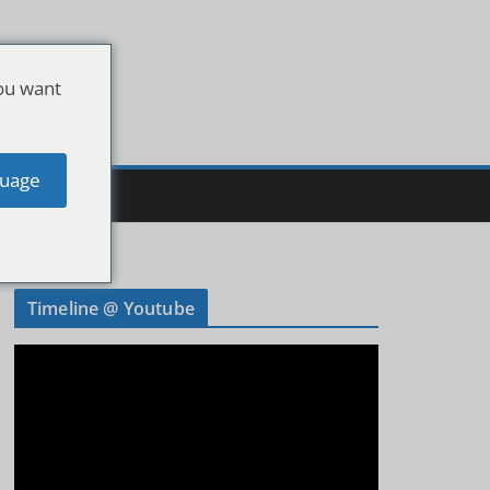
ou want
uage
Timeline @ Youtube