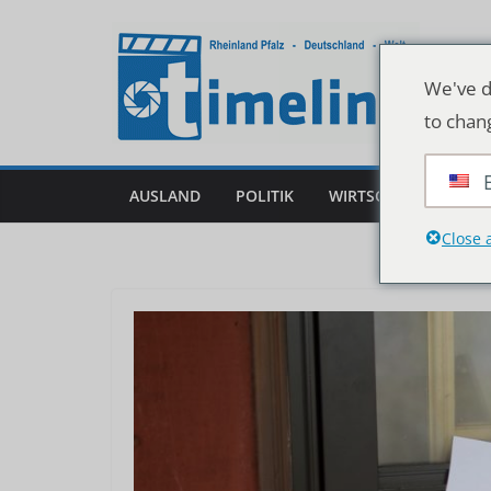
Zum
Inhalt
springen
We've d
to chan
AUSLAND
POLITIK
WIRTSCHAFT
DEU
Close 