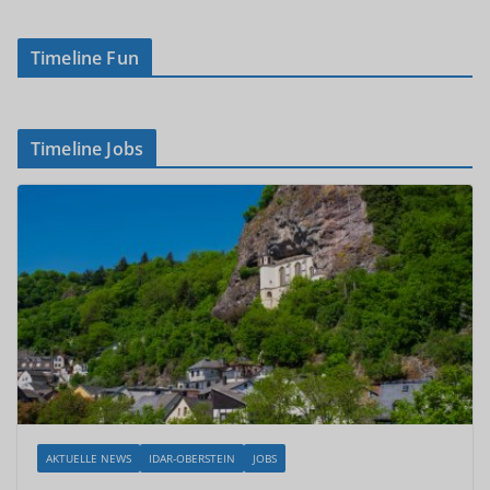
Timeline Fun
Timeline Jobs
AKTUELLE NEWS
IDAR-OBERSTEIN
JOBS