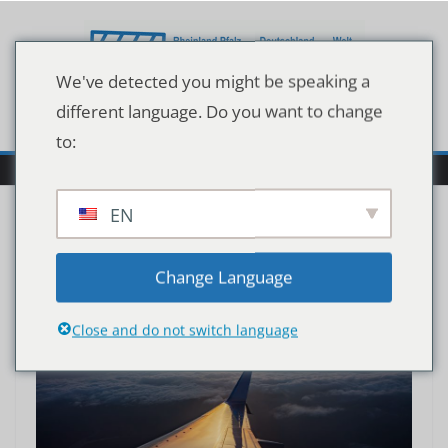
Zum
Inhalt
springen
We've detected you might be speaking a
different language. Do you want to change
to:
EN
Change Language
Close and do not switch language