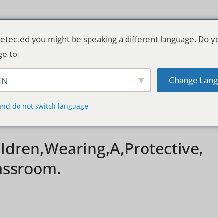
etected you might be speaking a different language. Do y
ge to:
Change Lang
EN
TSCHLAND & WELT
RATGEBER
DE
and do not switch language
ldren,Wearing,A,Protective,
assroom.