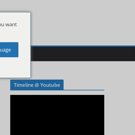
ou want
uage
Timeline @ Youtube