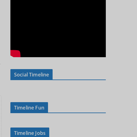
→
Social Timeline
Timeline Fun
Timeline Jobs