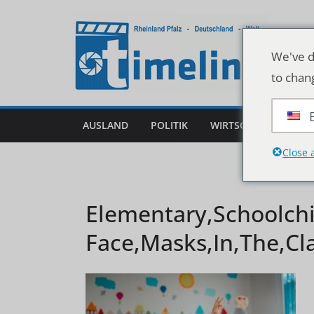
Zum
Inhalt
springen
We've d
to chan
AUSLAND
POLITIK
WIRTSCHAFT
DEU
Close 
Elementary,Schoolchi
Face,Masks,In,The,Cl